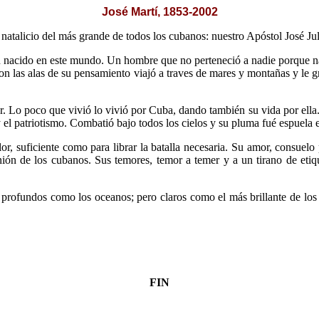
José Martí, 1853-2002
atalicio del más grande de todos los cubanos: nuestro Apóstol José Jul
acido en este mundo. Un hombre que no perteneció a nadie porque nació 
n las alas de su pensamiento viajó a traves de mares y montañas y le gr
. Lo poco que vivió lo vivió por Cuba, dando también su vida por ella.
 el patriotismo. Combatió bajo todos los cielos y su pluma fué espuela en 
lor, suficiente como para librar la batalla necesaria. Su amor, consuel
unión de los cubanos. Sus temores, temor a temer y a un tirano de etiq
s profundos como los oceanos; pero claros como el más brillante de lo
FIN