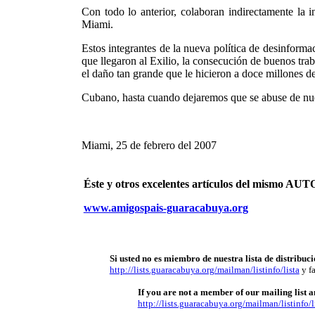
Con todo lo anterior, colaboran indirectamente la i
Miami.
Estos integrantes de la nueva política de desinformac
que llegaron al Exilio, la consecución de buenos trab
el daño tan grande que le hicieron a doce millones de
Cubano, hasta cuando dejaremos que se abuse de nues
Miami, 25 de febrero del 2007
Éste y otros excelentes artículos del mismo 
www.amigospais-guaracabuya.org
Si usted no es miembro de nuestra lista de distribuci
http://lists.guaracabuya.org/mailman/listinfo/lista
y fa
If you are not a member of our mailing list an
http://lists.guaracabuya.org/mailman/listinfo/l