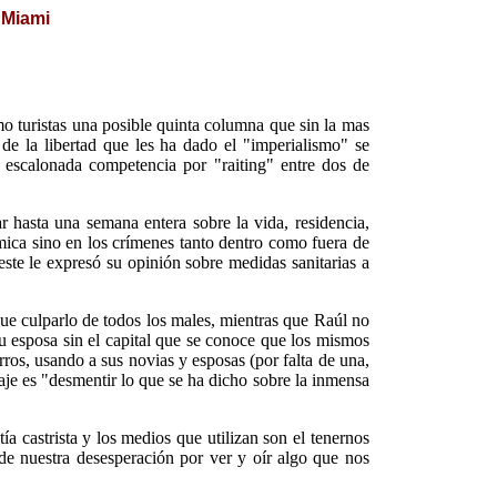
 Miami
o turistas una posible quinta columna que sin la mas
e la libertad que les ha dado el "imperialismo" se
 escalonada competencia por "raiting" entre dos de
hasta una semana entera sobre la vida, residencia,
ómica sino en los crímenes tanto dentro como fuera de
ste le expresó su opinión sobre medidas sanitarias a
que culparlo de todos los males, mientras que Raúl no
su esposa sin el capital que se conoce que los mismos
ros, usando a sus novias y esposas (por falta de una,
saje es "desmentir lo que se ha dicho sobre la inmensa
 castrista y los medios que utilizan son el tenernos
 de nuestra desesperación por ver y oír algo que nos