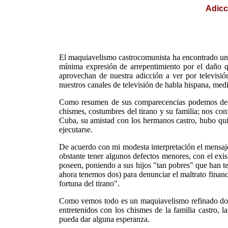
Adicc
El maquiavelismo castrocomunista ha encontrado una 
mínima expresión de arrepentimiento por el daño q
aprovechan de nuestra adicción a ver por televisi
nuestros canales de televisión de habla hispana, medi
Como resumen de sus comparecencias podemos decir 
chismes, costumbres del tirano y su familia; nos con
Cuba, su amistad con los hermanos castro, hubo quie
ejecutarse.
De acuerdo con mi modesta interpretación el mensaje
obstante tener algunos defectos menores, con el exis
poseen, poniendo a sus hijos "tan pobres" que han te
ahora tenemos dos) para denunciar el maltrato financi
fortuna del tirano".
Como vemos todo es un maquiavelismo refinado donde 
entretenidos con los chismes de la familia castro, 
pueda dar alguna esperanza.