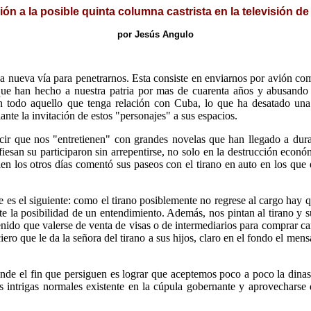
ión a la posible quinta columna castrista en la televisión de
por Jesús Angulo
nueva vía para penetrarnos. Esta consiste en enviarnos por avión com
ue han hecho a nuestra patria por mas de cuarenta años y abusando d
ón todo aquello que tenga relación con Cuba, lo que ha desatado una
ante la invitación de estos "personajes" a sus espacios.
que nos "entretienen" con grandes novelas que han llegado a durar 
fiesan su participaron sin arrepentirse, no solo en la destrucción econ
n los otros días comentó sus paseos con el tirano en auto en los que e
 es el siguiente: como el tirano posiblemente no regrese al cargo hay 
te la posibilidad de un entendimiento. Además, nos pintan al tirano y 
nido que valerse de venta de visas o de intermediarios para comprar car
ero que le da la señora del tirano a sus hijos, claro en el fondo el men
el fin que persiguen es lograr que aceptemos poco a poco la dinastía
las intrigas normales existente en la cúpula gobernante y aprovecharse