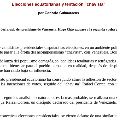
Elecciones ecuatorianas y tentación "chavista"
por Gonzalo Guimaraens
 declarado del presidente de Venezuela, Hugo Chávez, pase a la segunda vuelta y
candidatos presidenciales disputará las elecciones, en un ambiente pol
a de pasar a la órbita del neoimperialismo "chavista", con Venezuela, Bol
 lanza del populismo demagógico, con ideas totalitarias y retrógradas c
mete bienestar para el pueblo pero que en realidad, después de despil
ue han caído bajo su influencia.
ato presidencial ecuatoriano ha conseguido atraer la adhesión de secto
as intenciones de votos, seguido del "chavista" Rafael Correa, con u
e según los analistas ecuatorianos es la más probable, se realizará un
que Rafael Correa, un discípulo declarado del presidente de Venezuel
espectivas elecciones presidenciales, se vieron delante de una similar t