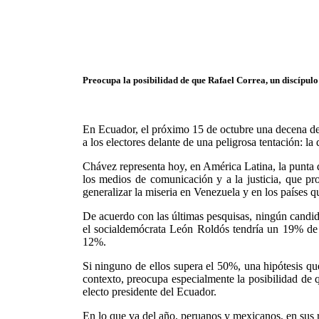
Preocupa la posibilidad de que Rafael Correa, un discípulo
En Ecuador, el próximo 15 de octubre una decena de 
a los electores delante de una peligrosa tentación: l
Chávez representa hoy, en América Latina, la punta de
los medios de comunicación y a la justicia, que pro
generalizar la miseria en Venezuela y en los países q
De acuerdo con las últimas pesquisas, ningún candid
el socialdemócrata León Roldós tendría un 19% de l
12%.
Si ninguno de ellos supera el 50%, una hipótesis qu
contexto, preocupa especialmente la posibilidad de 
electo presidente del Ecuador.
En lo que va del año, peruanos y mexicanos, en sus r