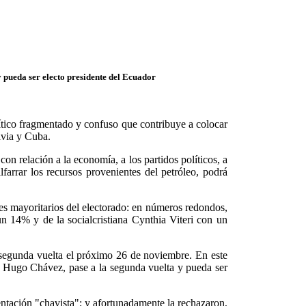
 pueda ser electo presidente del Ecuador
ítico fragmentado y confuso que contribuye a colocar
ivia y Cuba.
on relación a la economía, a los partidos políticos, a
farrar los recursos provenientes del petróleo, podrá
res mayoritarios del electorado: en números redondos,
n 14% y de la socialcristiana Cynthia Viteri con un
a segunda vuelta el próximo 26 de noviembre. En este
a, Hugo Chávez, pase a la segunda vuelta y pueda ser
entación "chavista"; y afortunadamente la rechazaron,