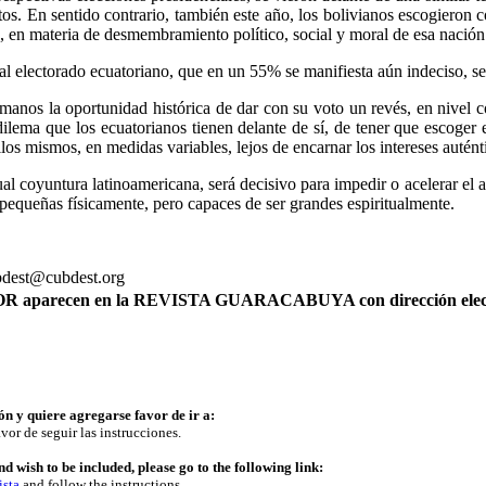
s. En sentido contrario, también este año, los bolivianos escogieron 
s, en materia de desmembramiento político, social y moral de esa nación a
 al electorado ecuatoriano, que en un 55% se manifiesta aún indeciso, se
manos la oportunidad histórica de dar con su voto un revés, en nivel c
ilema que los ecuatorianos tienen delante de sí, de tener que escoger
los mismos, en medidas variables, lejos de encarnar los intereses autént
tual coyuntura latinoamericana, será decisivo para impedir o acelerar el 
pequeñas físicamente, pero capaces de ser grandes espiritualmente.
ubdest@cubdest.org
AUTOR aparecen en la REVISTA GUARACABUYA con dirección elec
ón y quiere agregarse favor de ir a:
vor de seguir las instrucciones.
d wish to be included, please go to the following link:
ista
and follow the instructions.