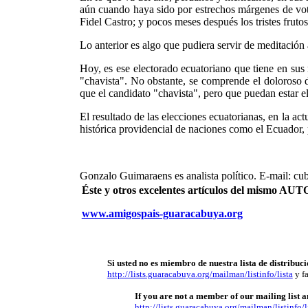
aún cuando haya sido por estrechos márgenes de voto
Fidel Castro; y pocos meses después los tristes fruto
Lo anterior es algo que pudiera servir de meditación
Hoy, es ese electorado ecuatoriano que tiene en sus 
"chavista". No obstante, se comprende el doloroso d
que el candidato "chavista", pero que puedan estar el
El resultado de las elecciones ecuatorianas, en la ac
histórica providencial de naciones como el Ecuador, 
Gonzalo Guimaraens es analista político. E-mail: c
Éste y otros excelentes artículos del mismo 
www.amigospais-guaracabuya.org
Si usted no es miembro de nuestra lista de distribuci
http://lists.guaracabuya.org/mailman/listinfo/lista
y fa
If you are not a member of our mailing list an
http://lists.guaracabuya.org/mailman/listinfo/l