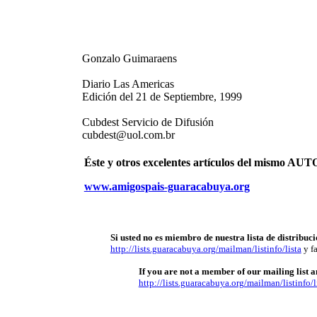
Gonzalo Guimaraens
Diario Las Americas
Edición del 21 de Septiembre, 1999
Cubdest Servicio de Difusión
cubdest@uol.com.br
Éste y otros excelentes artículos del mismo 
www.amigospais-guaracabuya.org
Si usted no es miembro de nuestra lista de distribuci
http://lists.guaracabuya.org/mailman/listinfo/lista
y fa
If you are not a member of our mailing list an
http://lists.guaracabuya.org/mailman/listinfo/l