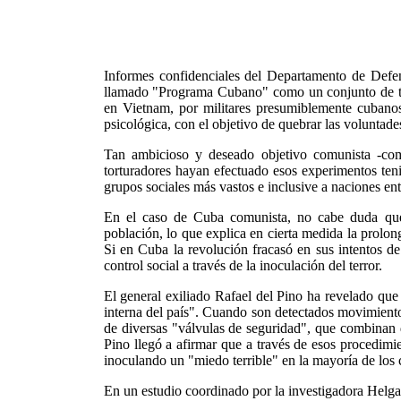
Informes confidenciales del Departamento de Defen
llamado "Programa Cubano" como un conjunto de técn
en Vietnam, por militares presumiblemente cubanos
psicológica, con el objetivo de quebrar las voluntade
Tan ambicioso y deseado objetivo comunista -com
torturadores hayan efectuado esos experimentos tenie
grupos sociales más vastos e inclusive a naciones ent
En el caso de Cuba comunista, no cabe duda que 
población, lo que explica en cierta medida la prolong
Si en Cuba la revolución fracasó en sus intentos d
control social a través de la inoculación del terror.
El general exiliado Rafael del Pino ha revelado qu
interna del país". Cuando son detectados movimientos
de diversas "válvulas de seguridad", que combinan d
Pino llegó a afirmar que a través de esos procedimi
inoculando un "miedo terrible" en la mayoría de los
En un estudio coordinado por la investigadora Helga