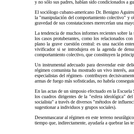
y no sólo sus padres, habían sido condicionados a gu
El sociólogo cubano-americano Dr. Benigno Aguirre, d
la "manipulación del comportamiento colectivo" y ob
gravedad de sus constataciones merecerían una mayor
La tendencia de muchos informes recientes sobre la 
los casos protuberantes, como los relacionados con 
plano la grave cuestión central: es una nación ente
vivificador si se introdujera en la agenda de denu
comportamiento colectivo, que constituyen la principa
Un instrumental adecuado para desvendar este delic
régimen comunista ha mostrado un vivo interés, aunq
especialistas del régimen- contribuyen decisivamen
armas de fuego más sofisticadas, no habría consegui
En las actas de un simposio efectuado en la Escuela 
los cuadros dirigentes de la "esfera ideológica" de
socialista" a través de diversos "métodos de influenc
sugestionar a individuos y grupos sociales).
Desenmascarar al régimen en este terreno neurálgico 
tiempo que, indirectamente, ayudaría a quebrar las t