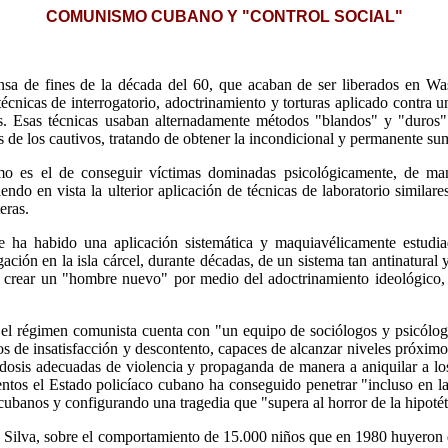
COMUNISMO CUBANO Y "CONTROL SOCIAL"
sa de fines de la década del 60, que acaban de ser liberados en Was
icas de interrogatorio, adoctrinamiento y torturas aplicado contra u
. Esas técnicas usaban alternadamente métodos "blandos" y "duros" 
s de los cautivos, tratando de obtener la incondicional y permanente sum
o es el de conseguir víctimas dominadas psicológicamente, de man
ndo en vista la ulterior aplicación de técnicas de laboratorio similar
eras.
ha habido una aplicación sistemática y maquiavélicamente estudiad
ación en la isla cárcel, durante décadas, de un sistema tan antinatural 
e crear un "hombre nuevo" por medio del adoctrinamiento ideológico, e
e el régimen comunista cuenta con "un equipo de sociólogos y psicólog
 de insatisfacción y descontento, capaces de alcanzar niveles próximos 
osis adecuadas de violencia y propaganda de manera a aniquilar a los 
entos el Estado policíaco cubano ha conseguido penetrar "incluso en l
 cubanos y configurando una tragedia que "supera al horror de la hipot
 Silva, sobre el comportamiento de 15.000 niños que en 1980 huyeron d