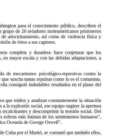
hington para el conocimiento público, describen el
n grupo de 20 aviadores norteamericanos prisioneros
de adoctrinamiento, así como de violencia física y
isión de éstos a sus captores.
era completa y duradera- hace conjeturar que los
es, en mayor escala y con las debidas adaptaciones, a
a de mecanismos psicológico-represivos contra la
y que suscita tantas repulsas como lo es el comunista.
lla consiguió indudables resultados en el plano del
os que miden y analizan constantemente la situación
a la explosión social, ese equipo sugiere la apertura
recalcitrantes y descomprimir la tensión social. Del
as esferas más íntimas de los sentimientos humanos",
ética Oceanía de George Orwell".
e Cuba por el Mariel, se constató que también ellos,