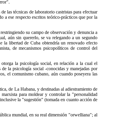
rror".
 las técnicas de laboratorio castristas para efectuar
 a ese respecto escritos teórico-prácticos que por la
r restringiendo su campo de observación y denuncia a
cual, aún sin quererlo, se va relegando a un segundo
 de la libertad de Cuba obtendría un renovado efecto
unista, de mecanismos psicopolíticos de control del
orga la psicología social, en relación a la cual el
s de la psicología social -conocidas y manejadas por
gicos, el comunismo cubano, aún cuando poseyera las
tica, de La Habana, y destinadas al adiestramiento de
al marxista para moldear y controlar la "personalidad
o inclusive la "sugestión" (tomada en cuanto acción de
ública mundial, en su real dimensión "orwelliana"; al
.