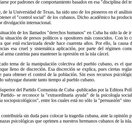
iarse por padrones de comportamiento basados en esa "disciplina del te
e la Universidad de Texas, ha sido uno de los pioneros en el análisis de
tener el "control social" de los cubanos. Dicho académico ha producido
 divulgación internacional.
situación de los llamados "derechos humanos" en Cuba ha sido la de i
la situación de presos políticos u opositores más conocidos. Con lo 
ra que está esclavizada desde hace cuarenta años. Por ello, la causa
ncias esa cruel y sistemática aplicación, por parte del régimen com
l arma castrista para mantener la opresión en la isla cárcel.
ado tema de la manipulación colectiva del pueblo cubano, es el que ot
ue lleno de discreción. Esa discreción se explica, pues ciertas regla
te para obtener el control de la población. Sin esos recursos psicoló
do subyugar durante tanto tiempo al pueblo cubano.
Superior del Partido Comunista de Cuba -publicadas por la Editora Polí
l Partido- se reconoce la "extraordinaria ayuda" de la psicología soci
ia sociopsicológicos", entre los cuales está no sólo la "persuasión" sin
contribuiría sin duda para colocar la tragedia cubana, ante la opinión p
enazas psicológicas que oprimen a nuestros hermanos cubanos de la isla