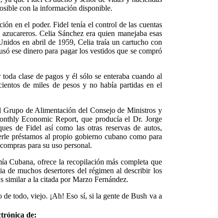
posible con la información disponible.
ón en el poder. Fidel tenía el control de las cuentas
s azucareros. Celia Sánchez era quien manejaba esas
nidos en abril de 1959, Celia traía un cartucho con
só ese dinero para pagar los vestidos que se compró
toda clase de pagos y él sólo se enteraba cuando al
cientos de miles de pesos y no había partidas en el
el Grupo de Alimentación del Consejo de Ministros y
Monthly Economic Report, que producía el Dr. Jorge
ques de Fidel así como las otras reservas de autos,
acerle préstamos al propio gobierno cubano como para
 compras para su uso personal.
ía Cubana, ofrece la recopilación más completa que
a de muchos desertores del régimen al describir los
s similar a la citada por Marzo Fernández.
de todo, viejo. ¡Ah! Eso sí, si la gente de Bush va a
trónica de: