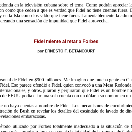
edonda en la televisión cubana sobre el tema. Como podrán apreciar lo
on como que ceden a que es verdad que Fidel no tiene cuentas fuera. De a
ay en la Isla como los saldo que tiene fuera. Lamentablemente la admin
á creando una sensación de impunidad que Fidel aprovecha.
Fidel miente al retar a Forbes
por ERNESTO F. BETANCOURT
personal de Fidel en $900 millones. Me imagino que mucha gente en Cu
a Fidel. Eso parece ofendió a Fidel, quien convocó a una Mesa Redonda 
nternacionales, y otros, juraron y perjuraron que Fidel es un hombre h
rno de EEUU podía citar una sola cuenta con un dólar a su nombre en un 
 no haya cuentas a nombre de Fidel. Los mecanismos de encubrimiento
nistración de Bush en revelar los detalles del escándalo de lavado de 
revelaciones embarazosas.
método utilizado por Forbes totalmente inadecuado a la situación d
a sería más apropiado tomar en cuenta la totalidad de la riqueza de Cub