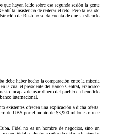
s que hayan leído sobre esa segunda sesión la gente
hí la insistencia de reiterar el reto. Pero la realidd
istración de Bush no se dá cuenta de que su silencio
ba debe haber hecho la comparación entre la miseria
en la cual el presidente del Banco Central, Francisco
onesto incapaz de usar dinero del pueblo en beneficio
banco internacional.
 existentes ofrecen una explicación a dicha oferta.
dinero de UBS por el monto de $3,900 millones ofrece
e Cuba. Fidel no es un hombre de negocios, sino un
a, ya que Fidel es dueño y señor de vidas y haciendas