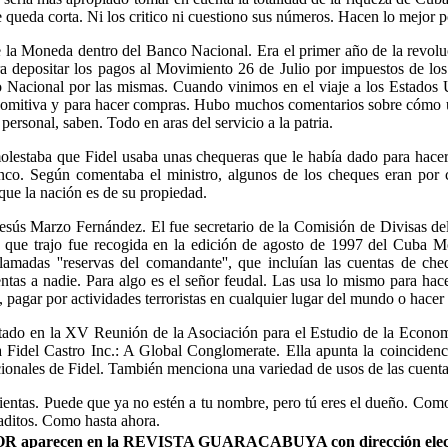
se queda corta. Ni los critico ni cuestiono sus números. Hacen lo mejor 
 la Moneda dentro del Banco Nacional. Era el primer año de la revoluci
a depositar los pagos al Movimiento 26 de Julio por impuestos de lo
 Nacional por las mismas. Cuando vinimos en el viaje a los Estados U
a comitiva y para hacer compras. Hubo muchos comentarios sobre cómo u
ersonal, saben. Todo en aras del servicio a la patria.
lestaba que Fidel usaba unas chequeras que le había dado para hacer 
anco. Según comentaba el ministro, algunos de los cheques eran por 
 que la nación es de su propiedad.
esús Marzo Fernández. El fue secretario de la Comisión de Divisas d
n que trajo fue recogida en la edición de agosto de 1997 del Cuba 
amadas ''reservas del comandante'', que incluían las cuentas de che
entas a nadie. Para algo es el señor feudal. Las usa lo mismo para h
, pagar por actividades terroristas en cualquier lugar del mundo o hacer
ado en la XV Reunión de la Asociación para el Estudio de la Econom
Fidel Castro Inc.: A Global Conglomerate. Ella apunta la coincidenci
cionales de Fidel. También menciona una variedad de usos de las cuenta
mientas. Puede que ya no estén a tu nombre, pero tú eres el dueño. Como 
laditos. Como hasta ahora.
AUTOR aparecen en la REVISTA GUARACABUYA con dirección elec