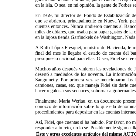
en la isla. O sea, en mi opinión, la gente de Forbes 
En 1959, fui director del Fondo de Estabilización de
que se abrieron, principalmente en Nueva York, par
cuentas entonces. Nunca rindieron cuentas al Banco
miles de dólares, que usaba para pagar gastos de l
en la lujosa tienda Garfinckels de Washington. Nada p
A Rufo López Fresquet, ministro de Hacienda, le mo
final del mes le llegaba el estado de cuenta del b
presupuesto nacional para ellas. O sea, Fidel se cree
Muchos años después vinieron las revelaciones de J
desertó a mediados de los noventa. La informació
Sanguinetty. Por primera vez se mencionaron las ll
camiones, casas, etc. que maneja Fidel sin darle cu
hacer regalos a sus secuaces, sobornar a gobernantes
Finalmente, María Werlau, en un documento present
conozco de información sobre lo que ella denomina 
procedimientos para depositar en las cuentas interna
Así, Fidel, que cuentas sí ha habido. Por favor, no 
responder a tu reto, no lo sé. Posiblemente sigan cal
Éste y otros excelentes artículos del mismo 