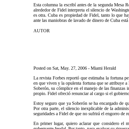
Esta columna la escribí antes de la segunda Mesa R
alrededor de Fidel interpreta el silencio de Washingt
es otra. Cuba es propiedad de Fidel, tanto lo que h
ante las maniobras de lavado de dinero de Cuba est
AUTOR
Posted on Sat, May. 27, 2006 - Miami Herald
La revista Forbes reportó que estimaba la fortuna 
en que viven y la opulenta fortuna que se atribuye 
Soberón, su cómplice en el manejo de las finanzas i
propio. Fidel ofreció renunciar al cargo si el gobie
Estoy seguro que ya Soberón se ha encargado de que
Por otra parte, el silencio inexplicable de la admi
seguridades a Fidel de que no sufrirá el engorro de 
En primer lugar, quiero aclarar que considero el 
gobernante feudal. Por tanto, para evaluar su riquez