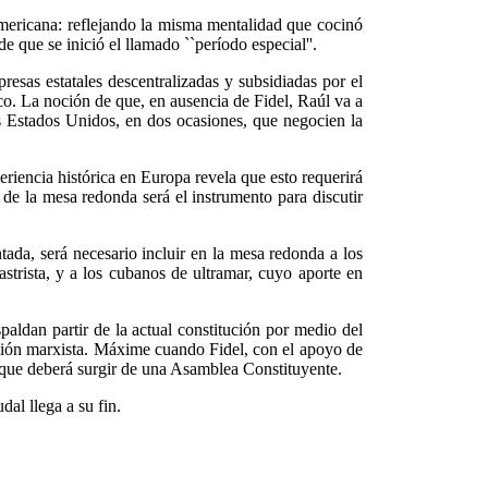
mericana: reflejando la misma mentalidad que cocinó
que se inició el llamado ``período especial''.
esas estatales descentralizadas y subsidiadas por el
co. La noción de que, en ausencia de Fidel, Raúl va a
os Estados Unidos, en dos ocasiones, que negocien la
eriencia histórica en Europa revela que esto requerirá
 de la mesa redonda será el instrumento para discutir
tada, será necesario incluir en la mesa redonda a los
astrista, y a los cubanos de ultramar, cuyo aporte en
aldan partir de la actual constitución por medio del
ución marxista. Máxime cuando Fidel, con el apoyo de
e que deberá surgir de una Asamblea Constituyente.
al llega a su fin.