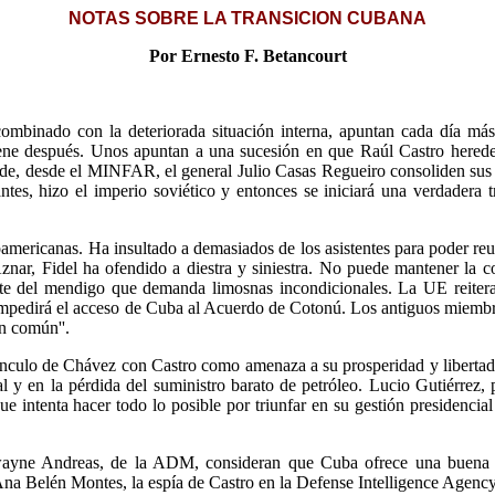
NOTAS SOBRE LA TRANSICION CUBANA
Por Ernesto F. Betancourt
combinado con la deteriorada situación interna, apuntan cada día más 
iene después. Unos apuntan a una sucesión en que Raúl Castro herede 
, desde el MINFAR, el general Julio Casas Regueiro consoliden sus p
tes, hizo el imperio soviético y entonces se iniciará una verdadera t
oamericanas. Ha insultado a demasiados de los asistentes para poder re
' Aznar, Fidel ha ofendido a diestra y siniestra. No puede mantener la 
te del mendigo que demanda limosnas incondicionales. La UE reitera 
o impedirá el acceso de Cuba al Acuerdo de Cotonú. Los antiguos miembr
ón común''.
vínculo de Chávez con Castro como amenaza a su prosperidad y libertad
al y en la pérdida del suministro barato de petróleo. Lucio Gutiérrez,
ue intenta hacer todo lo posible por triunfar en su gestión presidencial
wayne Andreas, de la ADM, consideran que Cuba ofrece una buena o
Ana Belén Montes, la espía de Castro en la Defense Intelligence Agency