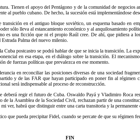
atura. Tienen el apoyo del Pentágono y de la comunidad de negocios a
nte al pueblo cubano. De hecho, la sucesión está implementándose desde 
transición en el antiguo bloque soviético, un esquema basado en empr
poder sólo lleva al estancamiento económico y al anquilosamiento políti
ano es una ficción que ni el propio Raúl cree. De ahí, que pidiera a l
el Estrada Palma del nuevo milenio.
a Cuba postcastro se podrá hablar de que se inicia la transición. La exp
ponencial en esa etapa, en el diálogo sobre la transición. El mecanismo
ción de fuerzas políticas que prevalezca en ese momento.
erancia en reconciliar las posiciones diversas de una sociedad fragmen
l partido y de las FAR que hayan participado en poner fin al régimen c
ional será indispensable al proceso de reconstrucción.
ue deberá regir el futuro de Cuba. Oswaldo Payá y Vladimiro Roca resp
o de la Asamblea de la Sociedad Civil, rechazan partir de una constit
 mi ver, habrá que distinguir entre una carta transitoria y la permanent
ico que pueda precipitar Fidel, cuando se percate de que su régimen feud
FIN