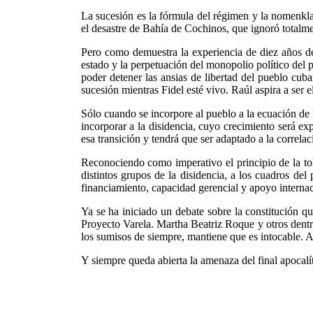
La sucesión es la fórmula del régimen y la nomenkl
el desastre de Bahía de Cochinos, que ignoró totalme
Pero como demuestra la experiencia de diez años de 
estado y la perpetuación del monopolio político del 
poder detener las ansias de libertad del pueblo cub
sucesión mientras Fidel esté vivo. Raúl aspira a ser 
Sólo cuando se incorpore al pueblo a la ecuación de l
incorporar a la disidencia, cuyo crecimiento será ex
esa transición y tendrá que ser adaptado a la correla
Reconociendo como imperativo el principio de la tol
distintos grupos de la disidencia, a los cuadros de
financiamiento, capacidad gerencial y apoyo internac
Ya se ha iniciado un debate sobre la constitución q
Proyecto Varela. Martha Beatriz Roque y otros dentr
los sumisos de siempre, mantiene que es intocable. A
Y siempre queda abierta la amenaza del final apocalít