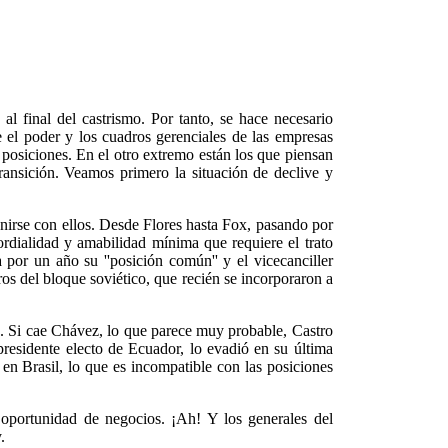
al final del castrismo. Por tanto, se hace necesario
el poder y los cuadros gerenciales de las empresas
osiciones. En el otro extremo están los que piensan
ransición. Veamos primero la situación de declive y
unirse con ellos. Desde Flores hasta Fox, pasando por
cordialidad y amabilidad mínima que requiere el trato
por un año su ''posición común'' y el vicecanciller
os del bloque soviético, que recién se incorporaron a
. Si cae Chávez, lo que parece muy probable, Castro
 presidente electo de Ecuador, lo evadió en su última
 en Brasil, lo que es incompatible con las posiciones
portunidad de negocios. ¡Ah! Y los generales del
.