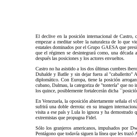
El declive en la posición internacional de Castro, 
empezar a meditar sobre la naturaleza de lo que v
estatales dominados por el Grupo GAESA que preside
que el régimen se desintegrará como, una década an
después las posiciones y los actores envueltos.
Castro no ha asistido a los dos últimas cumbres iber
Duhalde y Batlle y sin dejar fuera al ''caballerito'
diplomático. Con Europa, tiene la posición arrogan
cubano, Dalmau, la categoriza de ''tontería'' que n
los quince, posiblemente fortalecerán dicha ``posici
En Venezuela, la oposición abiertamente señala el 
sufrirá una doble derrota: en su imagen internacion
visita a ese país y Lula lo ignora y ha demostrado q
extremistas que propugna Fidel.
Sólo los granjeros americanos, impulsados por D
Pentágono que todavía siguen la línea que les trazó 