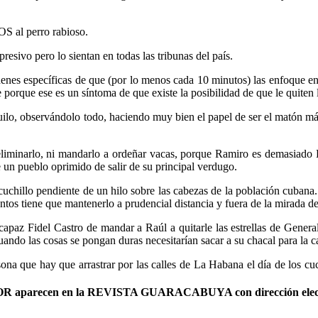
S al perro rabioso.
presivo pero lo sientan en todas las tribunas del país.
denes específicas de que (por lo menos cada 10 minutos) las enfoque 
rque ese es un síntoma de que existe la posibilidad de que le quiten la
ilo, observándolo todo, haciendo muy bien el papel de ser el matón más
liminarlo, ni mandarlo a ordeñar vacas, porque Ramiro es demasiado H.
 un pueblo oprimido de salir de su principal verdugo.
cuchillo pendiente de un hilo sobre las cabezas de la población cubana
os tiene que mantenerlo a prudencial distancia y fuera de la mirada de
z Fidel Castro de mandar a Raúl a quitarle las estrellas de General y 
ando las cosas se pongan duras necesitarían sacar a su chacal para la ca
ue hay que arrastrar por las calles de La Habana el día de los cuch
AUTOR aparecen en la REVISTA GUARACABUYA con dirección elec