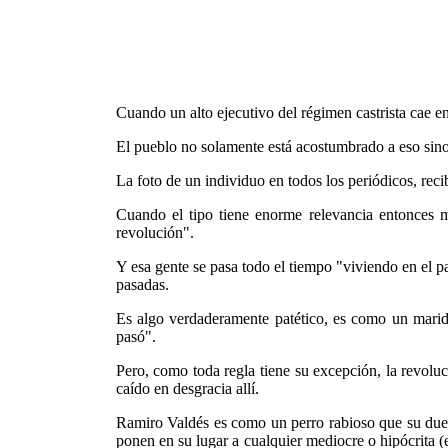
Cuando un alto ejecutivo del régimen castrista cae e
El pueblo no solamente está acostumbrado a eso sino 
La foto de un individuo en todos los periódicos, rec
Cuando el tipo tiene enorme relevancia entonces m
revolución".
Y esa gente se pasa todo el tiempo "viviendo en el pa
pasadas.
Es algo verdaderamente patético, es como un marido
pasó".
Pero, como toda regla tiene su excepción, la revolu
caído en desgracia allí.
Ramiro Valdés es como un perro rabioso que su dueño
ponen en su lugar a cualquier mediocre o hipócrita 