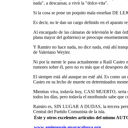
nada", a descansar, a vivir la "dolce-vita".
Si la cosa se pone un poquito mala enseñan DE LEJO
Es decir, no le dan un cargo definido en el aparato re
Al encargado de las cámaras de televisión le dan ór
plana mayor del gobierno) se preocupe enormemente po
Y Ramiro no hace nada, no dice nada, está ahí tranqu
de Valeriano Weyler.
Ni por la mente le pasa actualmente a Raúl Castro e
rumores sobre él, pero no es más que el desespero de
El siempre está ahí aunque no esté ahí. Es como un 
Castro en su lecho de muerte en determinados moment
Mientras viva, todavía hoy, CASI MUERTO, seria capa
todos los días, pero todavía el moribundo sabe que cu
Ramiro es, SIN LUGAR A DUDAS, la tercera persona q
Central del Partido Comunista de la isla.
Éste y otros excelentes artículos del mismo 
www.amigospais-guaracabuya.org