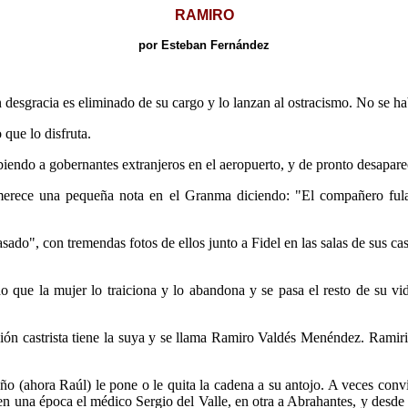
RAMIRO
por Esteban Fernández
n desgracia es eliminado de su cargo y lo lanzan al ostracismo. No se ha
que lo disfruta.
ibiendo a gobernantes extranjeros en el aeropuerto, y de pronto desapa
erece una pequeña nota en el Granma diciendo: "El compañero fulano
sado", con tremendas fotos de ellos junto a Fidel en las salas de sus ca
 que la mujer lo traiciona y lo abandona y se pasa el resto de su v
ción castrista tiene la suya y se llama Ramiro Valdés Menéndez. Ramir
 (ahora Raúl) le pone o le quita la cadena a su antojo. A veces conv
(en una época el médico Sergio del Valle, en otra a Abrahantes, y des