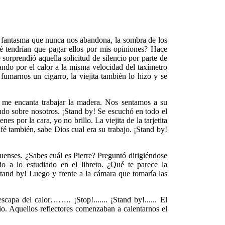
se fantasma que nunca nos abandona, la sombra de los
é tendrían que pagar ellos por mis opiniones? Hace
rprendió aquella solicitud de silencio por parte de
ando por el calor a la misma velocidad del taxímetro
umarnos un cigarro, la viejita también lo hizo y se
 me encanta trabajar la madera. Nos sentamos a su
ando sobre nosotros. ¡Stand by! Se escuchó en todo el
es por la cara, yo no brillo. La viejita de la tarjetita
fé también, sabe Dios cual era su trabajo. ¡Stand by!
uenses. ¿Sabes cuál es Pierre? Preguntó dirigiéndose
o a lo estudiado en el libreto. ¿Qué te parece la
Stand by! Luego y frente a la cámara que tomaría las
apa del calor…….. ¡Stop!....... ¡Stand by!...... El
io. Aquellos reflectores comenzaban a calentarnos el