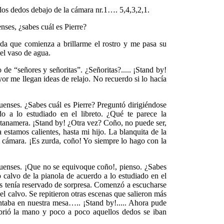
 los dedos debajo de la cámara nr.1…. 5,4,3,2,1.
nses, ¿sabes cuál es Pierre?
rda que comienza a brillarme el rostro y me pasa su
 el vaso de agua.
de “señores y señoritas”. ¿Señoritas?..... ¡Stand by!
r me llegan ideas de relajo. No recuerdo si lo hacía
uenses. ¿Sabes cuál es Pierre? Preguntó dirigiéndose
o a lo estudiado en el libreto. ¿Qué te parece la
antanamera. ¡Stand by! ¿Otra vez? Coño, no puede ser,
a estamos calientes, hasta mi hijo. La blanquita de la
la cámara. ¡Es zurda, coño! Yo siempre lo hago con la
quenses. ¡Que no se equivoque coño!, pienso. ¿Sabes
o calvo de la pianola de acuerdo a lo estudiado en el
es tenía reservado de sorpresa. Comenzó a escucharse
l calvo. Se repitieron otras escenas que salieron más
entaba en nuestra mesa….. ¡Stand by!..... Ahora pude
abrió la mano y poco a poco aquellos dedos se iban