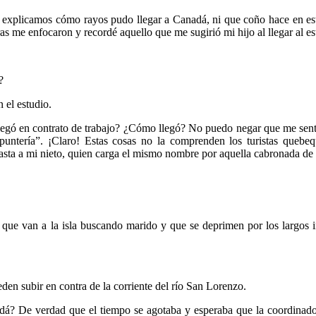
explicamos cómo rayos pudo llegar a Canadá, ni que coño hace en este
as me enfocaron y recordé aquello que me sugirió mi hijo al llegar al est
?
 el estudio.
egó en contrato de trabajo? ¿Cómo llegó? No puedo negar que me sentí 
 puntería”. ¡Claro! Estas cosas no la comprenden los turistas quebe
hasta a mi nieto, quien carga el mismo nombre por aquella cabronada de l
 que van a la isla buscando marido y que se deprimen por los largos
en subir en contra de la corriente del río San Lorenzo.
adá? De verdad que el tiempo se agotaba y esperaba que la coordina