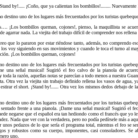
Stand by!..... ¡Coño, que ya calientan los bombillos!........ Nuevamente
 destino uno de los lugares más frecuentados por los turistas quebeque
s…. ¡Los bombillos queman, cojones!, pienso, la maquillista se acue
de agarrar nada. La viejita del trabajo difícil de comprender nos rellena
reo que lo pararon por estar riéndose tanto, además, no comprendo eso 
s voy siguiendo en sus movimientos y cuando le toca el turno al mayo
ención. ¡Los bombillos queman, cojones!
o destino uno de los lugares más frecuentados por los turistas quebeq
me una señal musical! Sugirió el feo calvo de la pianola de acuerd
oy toda la razón, aquellas notas se parecían a todo menos a nuestra Gu
ta. Otra vez la viejita sin trabajo definido rellena los vasos de agua, y
stirar el short. ¡Stand by!...... Otra vez los mismos dedos debajo de 
mo destino uno de los lugares más frecuentados por los turistas quebe
o sentado frente a una pianola. ¡Dame una señal musical! Sugirió el fe
uede negarse que el español era tan hediondo como el francés que yo l
ndez. Nada que ver con la verdadera, pero no podía pedírsele más a aque
unos pedazos de lo que sería el programa total, mientras el feo se s
argos y robustos como su cuerpo, imponentes, casi consoladores. Se 
úmero uno.