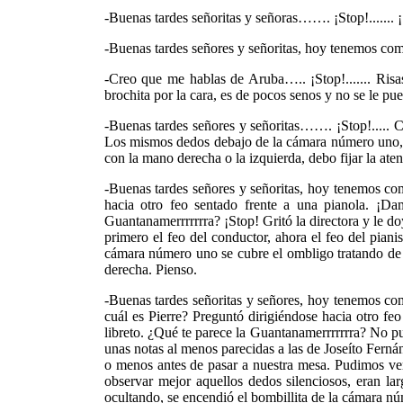
-Buenas tardes señoritas y señoras……. ¡Stop!....... ¡
-Buenas tardes señores y señoritas, hoy tenemos como
-Creo que me hablas de Aruba….. ¡Stop!....... Risa
brochita por la cara, es de pocos senos y no se le pue
-Buenas tardes señores y señoritas……. ¡Stop!..... C
Los mismos dedos debajo de la cámara número uno, lo
con la mano derecha o la izquierda, debo fijar la at
-Buenas tardes señores y señoritas, hoy tenemos com
hacia otro feo sentado frente a una pianola. ¡Da
Guantanamerrrrrrra? ¡Stop! Gritó la directora y le d
primero el feo del conductor, ahora el feo del pianis
cámara número uno se cubre el ombligo tratando de e
derecha. Pienso.
-Buenas tardes señoritas y señores, hoy tenemos co
cuál es Pierre? Preguntó dirigiéndose hacia otro fe
libreto. ¿Qué te parece la Guantanamerrrrrrra? No p
unas notas al menos parecidas a las de Joseíto Ferná
o menos antes de pasar a nuestra mesa. Pudimos ver 
observar mejor aquellos dedos silenciosos, eran l
ocultando, se encendió el bombillita de la cámara n