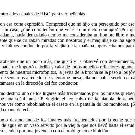
entro a los canales de HBO para ver películas.
a con esa corta expresión. Comprendí que mi hijo era perseguido por e
en mi caso, ¿qué coño tenían que ver él o mi nieto conmigo? ¿Por qu
danía, hacía demasiado tiempo me consideraba un hombre libre y me so
gente que se cruzaban miradas con nosotros y el maquillaje se iba agot
y fuimos conducido por la viejita de la mañana, aprovechamos para f
probable que un poco más, me gustó y la observé con detenimiento,
 nada me importó el brillo y calor de todos aquellos reflectores apunt
to de nuestros microfonitos, la jevita de la brocha se la pasó a los jóven
 de sentarnos alrededor de la enorme mesa, ella nos había servido el ca
maras en la dirección del feo conductor.
mo destino uno de los lugares más frecuentados por los turistas quebeq
me una señal musical! Sugirió el feo calvo de la pianola de acuerd
mos ver como rebobinaban el casete en la pantalla de los monitores. ¡
e la mano derecha.
mo destino uno de los lugares más frecuentados por la gente que esc
de agua en un vaso servido por la viejita que nos llevó hasta el estud
ostenida por una jovencita con el ombligo en exhibición.