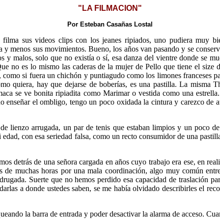
"LA FILMACION"
Por Esteban Casañas Lostal
ilma sus videos clips con los jeanes ripiados, uno pudiera muy bien
lla y menos sus movimientos. Bueno, los años van pasando y se conserv
 y malos, solo que no existía o sí, esa danza del vientre donde se m
e no es lo mismo las caderas de la mujer de Pello que tiene el size d
, como si fuera un chichón y puntiagudo como los limones franceses p
omo quiera, hay que dejarse de boberías, es una pastilla. La misma Tha
ca se ve bonita ripiadita como Marimar o vestida como una estrella. 
do enseñar el ombligo, tengo un poco oxidada la cintura y carezco de a
e lienzo arrugada, un par de tenis que estaban limpios y un poco de
i edad, con esa seriedad falsa, como un recto consumidor de una pastill
mos detrás de una señora cargada en años cuyo trabajo era ese, en real
ntes de muchas horas por una mala coordinación, algo muy común entre
madrugada. Suerte que no hemos perdido esa capacidad de traslación p
rlas a donde ustedes saben, se me había olvidado describirles el recorr
oqueando la barra de entrada y poder desactivar la alarma de acceso. Cu