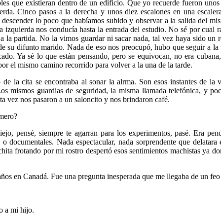
les que existieran dentro de un edificio. Que yo recuerde fueron unos 
ierda. Cinco pasos a la derecha y unos diez escalones en una escalera
a descender lo poco que habíamos subido y observar a la salida del mi
izquierda nos conducía hasta la entrada del estudio. No sé por cual raz
z a la partida. No la vimos guardar ni sacar nada, tal vez haya sido un 
o de su difunto marido. Nada de eso nos preocupó, hubo que seguir a la
do. Ya sé lo que están pensando, pero se equivocan, no era cubana,
or el mismo camino recorrido para volver a la una de la tarde.
de la cita se encontraba al sonar la alrma. Son esos instantes de la 
s mismos guardias de seguridad, la misma llamada telefónica, y poco
sta vez nos pasaron a un saloncito y nos brindaron café.
imero?
iejo, pensé, siempre te agarran para los experimentos, pasé. Era pend
 o documentales. Nada espectacular, nada sorprendente que delatara 
chita frotando por mi rostro despertó esos sentimientos machistas ya d
e años en Canadá. Fue una pregunta inesperada que me llegaba de un fe
 a mi hijo.