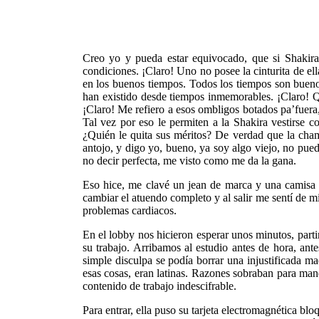
Creo yo y pueda estar equivocado, que si Shakira f
condiciones. ¡Claro! Uno no posee la cinturita de e
en los buenos tiempos. Todos los tiempos son buenos
han existido desde tiempos inmemorables. ¡Claro! Qu
¡Claro! Me refiero a esos ombligos botados pa’fuera
Tal vez por eso le permiten a la Shakira vestirse c
¿Quién le quita sus méritos? De verdad que la chama
antojo, y digo yo, bueno, ya soy algo viejo, no pue
no decir perfecta, me visto como me da la gana.
Eso hice, me clavé un jean de marca y una camisa d
cambiar el atuendo completo y al salir me sentí de m
problemas cardiacos.
En el lobby nos hicieron esperar unos minutos, parti
su trabajo. Arribamos al estudio antes de hora, a
simple disculpa se podía borrar una injustificada 
esas cosas, eran latinas. Razones sobraban para manda
contenido de trabajo indescifrable.
Para entrar, ella puso su tarjeta electromagnética bl