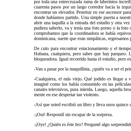
por toda una entrecruzada rama de laberintos increíb
cuarenta pasos por un largo corredor hacia la izqu
encontrar un elevador. Penetrar en ese ascensor par
donde habíamos partido. Una simple puerta a nuestra 
abrir una taquilla a la entrada del estudio y otra ve
pudiera saberlo, va y tenía una foto porno o la fot
comprobamos que la coordinadora se había equivoca
dominicana, suerte que eran simpáticas, regresamos p
De culo para encontrar estacionamiento y el tiempo 
Habana, cualquiera, pero sabes que hay parqueo. Lo
bloqueadora. Igual recorrido hasta el estudio, pero e
-Van a pasar por la maquillista, ¿quién va a ser el pr
-Cualquiera, el más viejo. Qué jodido es llegar a v
imaginé como los había consumido en las películas
canales televisivos, pura mierda. Luego, aquella bro
mente en ese despertar tan violento.
-Así que usted escribió un libro y lleva unos quinc
-¡Oui! Respondí sin escapar de la sorpresa.
-¡Oye! ¿Quién es éste feo? Pregunté algo sorprendido