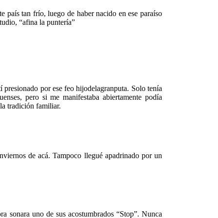
 país tan frío, luego de haber nacido en ese paraíso
udio, “afina la puntería”
presionado por ese feo hijodelagranputa. Solo tenía
quenses, pero si me manifestaba abiertamente podía
a tradición familiar.
 inviernos de acá. Tampoco llegué apadrinado por un
dora sonara uno de sus acostumbrados “Stop”. Nunca