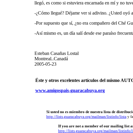
llegó, es como si estuviera encarnada en mí y no tuve 
-¿Cómo llegué? Déjame ver si adivino. ¿Usted oyó 
-Por supuesto que sí, ¿no era compañero del Ché G
-Así mismo es, un día salí desde ese paraíso frecuent
Esteban Casañas Lostal
Montreal..Canadá
2005-05-23
Éste y otros excelentes artículos del mismo 
www.amigospais-guaracabuya.org
Si usted no es miembro de nuestra lista de distribuci
http://lists.guaracabuya.org/mailman/listinfo/lista
y fa
If you are not a member of our mailing list an
http://lists.guaracabuya.org/mailman/listinfo/l