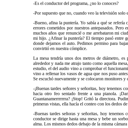
-Es el conductor del programa, ¿no lo conoces?
-Por supuesto que no, cuando veo la televisión solo 
-Bueno, afina la puntería. Yo sabía a qué se referí
errores cometidos por nuestros antepasados. Pero 
muchos años que renuncié o me arrebataron mi ciuda
mi hijo. ¿Afinar la puntería? El tiempo pasó entre 
donde dejamos el auto. Pedimos permiso para bajar 
convirtió en nuestra cómplice.
La mesa tendría unos dos metros de diámetro, es 
alrededor y nada me atrajo tanto como aquella mesa,
estudio, el del audio vino a comprobar el funcionamien
vino a rellenar los vasos de agua que nos puso antes
Se escuchó nuevamente y se colocaron monitores y cá
-¡Buenas tardes señores y señoritas, hoy tenemos co
hacia otro feo sentado frente a una pianola. ¡Da
Guantanamerrrrrrra? ¡Stop! Gritó la directora. Pudi
primeras vistas, ella hacía el conteo con los dedos d
-Buenas tardes señoras y señoritas, hoy tenemos co
conductor se dirige hasta una mesa y bebe un sorbo 
alma. Los mismos dedos debajo de la misma cámara s