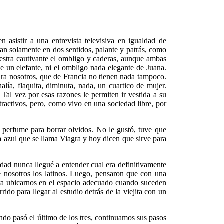
 asistir a una entrevista televisiva en igualdad de
an solamente en dos sentidos, palante y patrás, como
uestra cautivante el ombligo y caderas, aunque ambas
e un elefante, ni el ombligo nada elegante de Juana.
ara nosotros, que de Francia no tienen nada tampoco.
lía, flaquita, diminuta, nada, un cuartico de mujer.
Tal vez por esas razones le permiten ir vestida a su
tractivos, pero, como vivo en una sociedad libre, por
 perfume para borrar olvidos. No le gustó, tuve que
a azul que se llama Viagra y hoy dicen que sirve para
idad nunca llegué a entender cual era definitivamente
 nosotros los latinos. Luego, pensaron que con una
ara ubicarnos en el espacio adecuado cuando suceden
ido para llegar al estudio detrás de la viejita con un
ando pasó el último de los tres, continuamos sus pasos