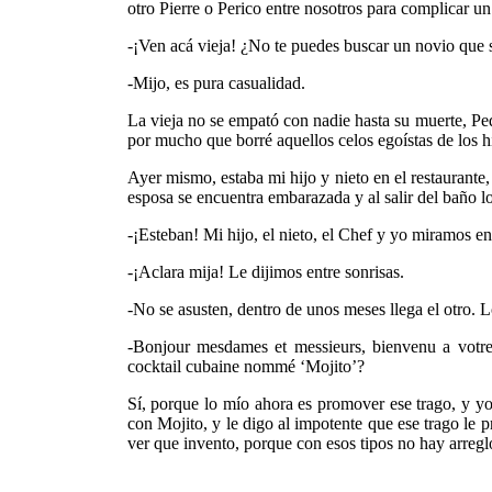
otro Pierre o Perico entre nosotros para complicar un
-¡Ven acá vieja! ¿No te puedes buscar un novio que 
-Mijo, es pura casualidad.
La vieja no se empató con nadie hasta su muerte, Pedr
por mucho que borré aquellos celos egoístas de los h
Ayer mismo, estaba mi hijo y nieto en el restaurante
esposa se encuentra embarazada y al salir del baño l
-¡Esteban! Mi hijo, el nieto, el Chef y yo miramos en
-¡Aclara mija! Le dijimos entre sonrisas.
-No se asusten, dentro de unos meses llega el otro. 
-Bonjour mesdames et messieurs, bienvenu a votre 
cocktail cubaine nommé ‘Mojito’?
Sí, porque lo mío ahora es promover ese trago, y yo
con Mojito, y le digo al impotente que ese trago le 
ver que invento, porque con esos tipos no hay arreglo