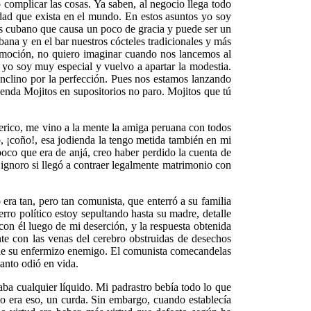
 complicar las cosas. Ya saben, al negocio llega todo
dad que exista en el mundo. En estos asuntos yo soy
és cubano que causa un poco de gracia y puede ser un
ubana y en el bar nuestros cócteles tradicionales y más
romoción, no quiero imaginar cuando nos lancemos al
 yo soy muy especial y vuelvo a apartar la modestia.
clino por la perfección. Pues nos estamos lanzando
nda Mojitos en supositorios no paro. Mojitos que tú
erico, me vino a la mente la amiga peruana con todos
o, ¡coño!, esa jodienda la tengo metida también en mi
poco que era de anjá, creo haber perdido la cuenta de
 ignoro si llegó a contraer legalmente matrimonio con
era tan, pero tan comunista, que enterró a su familia
rro político estoy sepultando hasta su madre, detalle
on él luego de mi deserción, y la respuesta obtenida
ente con las venas del cerebro obstruidas de desechos
o de su enfermizo enemigo. El comunista comecandelas
tanto odió en vida.
aba cualquier líquido. Mi padrastro bebía todo lo que
solo era eso, un curda. Sin embargo, cuando establecía