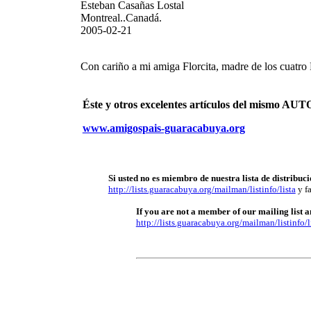
Esteban Casañas Lostal
Montreal..Canadá.
2005-02-21
Con cariño a mi amiga Florcita, madre de los cuatro
Éste y otros excelentes artículos del mismo 
www.amigospais-guaracabuya.org
Si usted no es miembro de nuestra lista de distribuci
http://lists.guaracabuya.org/mailman/listinfo/lista
y fa
If you are not a member of our mailing list an
http://lists.guaracabuya.org/mailman/listinfo/l