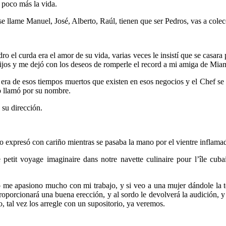
 poco más la vida.
se llame Manuel, José, Alberto, Raúl, tienen que ser Pedros, vas a cole
o el curda era el amor de su vida, varias veces le insistí que se casar
ijos y me dejó con los deseos de romperle el record a mi amiga de Miami
, era de esos tiempos muertos que existen en esos negocios y el Chef s
o llamó por su nombre.
 su dirección.
Lo expresó con cariño mientras se pasaba la mano por el vientre inflama
petit voyage imaginaire dans notre navette culinaire pour l’île cuba
 me apasiono mucho con mi trabajo, y si veo a una mujer dándole la t
proporcionará una buena erección, y al sordo le devolverá la audición, 
, tal vez los arregle con un supositorio, ya veremos.