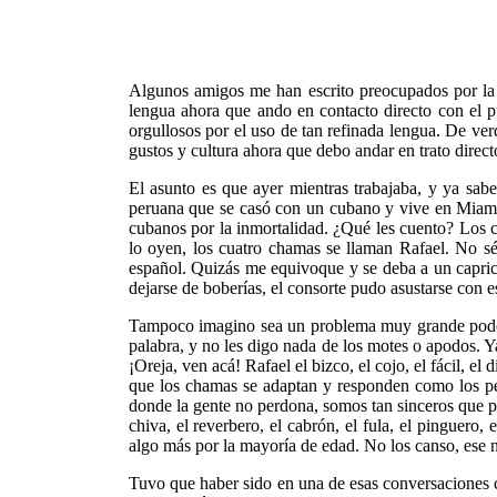
Algunos amigos me han escrito preocupados por la r
lengua ahora que ando en contacto directo con el pú
orgullosos por el uso de tan refinada lengua. De ve
gustos y cultura ahora que debo andar en trato direct
El asunto es que ayer mientras trabajaba, y ya sa
peruana que se casó con un cubano y vive en Miami. 
cubanos por la inmortalidad. ¿Qué les cuento? Los c
lo oyen, los cuatro chamas se llaman Rafael. No s
español. Quizás me equivoque y se deba a un capric
dejarse de boberías, el consorte pudo asustarse con
Tampoco imagino sea un problema muy grande poder i
palabra, y no les digo nada de los motes o apodos. Y
¡Oreja, ven acá! Rafael el bizco, el cojo, el fácil, el 
que los chamas se adaptan y responden como los pec
donde la gente no perdona, somos tan sinceros que pe
chiva, el reverbero, el cabrón, el fula, el pinguero
algo más por la mayoría de edad. No los canso, ese n
Tuvo que haber sido en una de esas conversaciones 