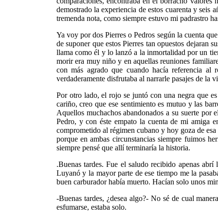
comparaciones, encontraba en el borracho valores h
demostrado la experiencia de estos cuarenta y seis a
tremenda nota, como siempre estuvo mi padrastro has
Ya voy por dos Pierres o Pedros según la cuenta que u
de suponer que estos Pierres tan opuestos dejaran su
llama como él y lo lanzó a la inmortalidad por un t
morir era muy niño y en aquellas reuniones familiare
con más agrado que cuando hacía referencia al ro
verdaderamente disfrutaba al narrarle pasajes de la 
Por otro lado, el rojo se juntó con una negra que e
cariño, creo que ese sentimiento es mutuo y las barr
Aquellos muchachos abandonados a su suerte por el ñ
Pedro, y con éste empato la cuenta de mi amiga e
comprometido al régimen cubano y hoy goza de esa li
porque en ambas circunstancias siempre fuimos he
siempre pensé que allí terminaría la historia.
.Buenas tardes. Fue el saludo recibido apenas abr
Luyanó y la mayor parte de ese tiempo me la pasaba 
buen carburador había muerto. Hacían solo unos minu
-Buenas tardes, ¿desea algo?- No sé de cual manera 
esfumarse, estaba solo.