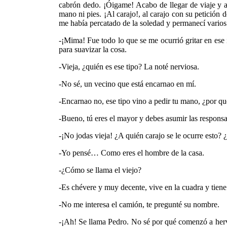
cabrón dedo. ¡Óigame! Acabo de llegar de viaje y a
mano ni pies. ¡Al carajo!, al carajo con su petición
me había percatado de la soledad y permanecí varios
-¡Mima! Fue todo lo que se me ocurrió gritar en ese i
para suavizar la cosa.
-Vieja, ¿quién es ese tipo? La noté nerviosa.
-No sé, un vecino que está encarnao en mí.
-Encarnao no, ese tipo vino a pedir tu mano, ¿por qu
-Bueno, tú eres el mayor y debes asumir las responsa
-¡No jodas vieja! ¿A quién carajo se le ocurre esto?
-Yo pensé… Como eres el hombre de la casa.
-¿Cómo se llama el viejo?
-Es chévere y muy decente, vive en la cuadra y tien
-No me interesa el camión, te pregunté su nombre.
-¡Ah! Se llama Pedro. No sé por qué comenzó a hervi