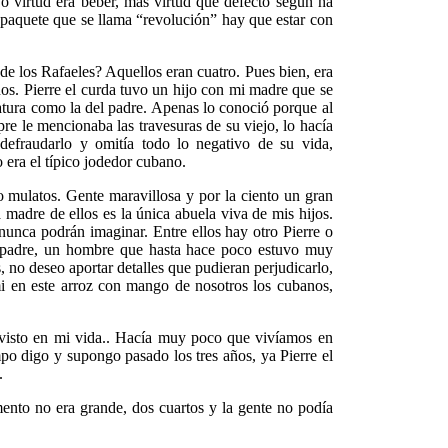
o virtud era beber, más virtud que defecto según ha
e paquete que se llama “revolución” hay que estar con
 de los Rafaeles? Aquellos eran cuatro. Pues bien, era
nos. Pierre el curda tuvo un hijo con mi madre que se
tatura como la del padre. Apenas lo conoció porque al
re le mencionaba las travesuras de su viejo, lo hacía
defraudarlo y omitía todo lo negativo de su vida,
 era el típico jodedor cubano.
o mulatos. Gente maravillosa y por la ciento un gran
 madre de ellos es la única abuela viva de mis hijos.
nunca podrán imaginar. Entre ellos hay otro Pierre o
u padre, un hombre que hasta hace poco estuvo muy
no deseo aportar detalles que pudieran perjudicarlo,
 en este arroz con mango de nosotros los cubanos,
 visto en mi vida.. Hacía muy poco que vivíamos en
po digo y supongo pasado los tres años, ya Pierre el
.
mento no era grande, dos cuartos y la gente no podía