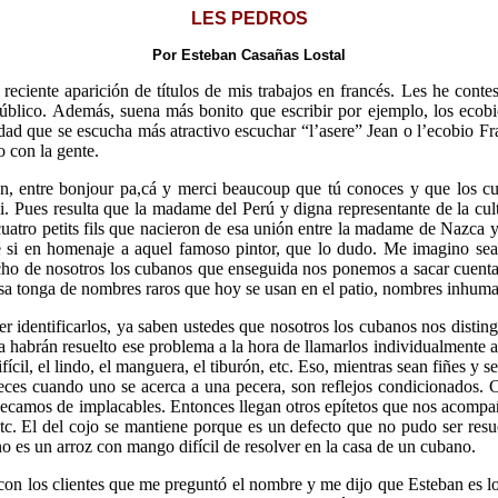
LES PEDROS
Por Esteban Casañas Lostal
eciente aparición de títulos de mis trabajos en francés. Les he conte
blico. Además, suena más bonito que escribir por ejemplo, los ecobios
rdad que se escucha más atractivo escuchar “l’asere” Jean o l’ecobio F
o con la gente.
ben, entre bonjour pa,cá y merci beaucoup que tú conoces y que los 
Pues resulta que la madame del Perú y digna representante de la cultu
uatro petits fils que nacieron de esa unión entre la madame de Nazca 
é si en homenaje a aquel famoso pintor, que lo dudo. Me imagino sea
ho de nosotros los cubanos que enseguida nos ponemos a sacar cuenta
 esa tonga de nombres raros que hoy se usan en el patio, nombres inhum
dentificarlos, ya saben ustedes que nosotros los cubanos nos distingu
a habrán resuelto ese problema a la hora de llamarlos individualmente 
difícil, el lindo, el manguera, el tiburón, etc. Eso, mientras sean fiñes y
es cuando uno se acerca a una pecera, son reflejos condicionados. C
camos de implacables. Entonces llegan otros epítetos que nos acompañará
, etc. El del cojo se mantiene porque es un defecto que no pudo ser re
o es un arroz con mango difícil de resolver en la casa de un cubano.
con los clientes que me preguntó el nombre y me dijo que Esteban es l