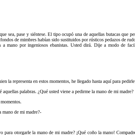
que sea, pase y siéntese. El tipo ocupó una de aquellas butacas que p
s fondos de mimbres habían sido sustituidos por rústicos pedazos de rudo
s a mano por ingeniosos ebanistas. Usted dirá. Dije a modo de facili
uien la representa en estos momentos, he llegado hasta aquí para pedirl
aquellas palabras. ¿Qué usted viene a pedirme la mano de mi madre?
os momentos.
la mano de mi madre?-
yo para otorgarle la mano de mi madre? ¡Qué coño la mano! Compadre, 