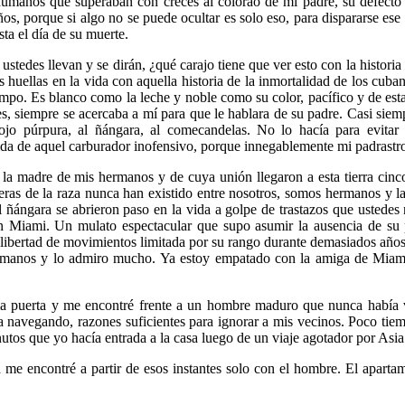
umanos que superaban con creces al colorao de mi padre, su defecto 
ños, porque si algo no se puede ocultar es solo eso, para dispararse es
ta el día de su muerte.
stedes llevan y se dirán, ¿qué carajo tiene que ver esto con la historia
s huellas en la vida con aquella historia de la inmortalidad de los cuba
iempo. Es blanco como la leche y noble como su color, pacífico y de es
s, siempre se acercaba a mí para que le hablara de su padre. Casi siemp
jo púrpura, al ñángara, al comecandelas. No lo hacía para evitar 
vida de aquel carburador inofensivo, porque innegablemente mi padrastro
s la madre de mis hermanos y de cuya unión llegaron a esta tierra cinc
eras de la raza nunca han existido entre nosotros, somos hermanos y la
ángara se abrieron paso en la vida a golpe de trastazos que ustedes 
n Miami. Un mulato espectacular que supo asumir la ausencia de s
bertad de movimientos limitada por su rango durante demasiados años, 
rmanos y lo admiro mucho. Ya estoy empatado con la amiga de Miami
í la puerta y me encontré frente a un hombre maduro que nunca había
navegando, razones suficientes para ignorar a mis vecinos. Poco tiem
tos que yo hacía entrada a la casa luego de un viaje agotador por Asia
me encontré a partir de esos instantes solo con el hombre. El aparta