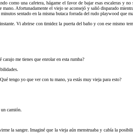
ndo como una cafetera, hágame el favor de bajar esas escaleras y no s
 de mano. Afortunadamente el viejo se aconsejó y salió disparado mientra
 minutos sentado en la misma butaca forrada del rudo playwood que mar
nstante. Vi abrirse con timidez la puerta del baño y con ese mismo temor
é carajo me tienes que enrolar en esta rumba?
bilidades.
 ¿Qué tengo yo que ver con tu mano, ya estás muy vieja para esto?
e un camión.
rme la sangre. Imaginé que la vieja aún menstruaba y cabía la posibil