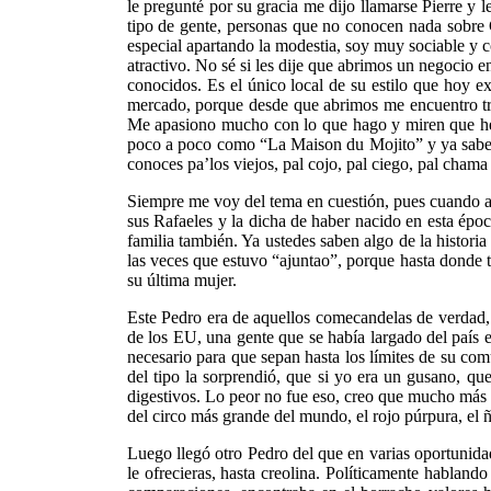
le pregunté por su gracia me dijo llamarse Pierre y 
tipo de gente, personas que no conocen nada sobre 
especial apartando la modestia, soy muy sociable y 
atractivo. No sé si les dije que abrimos un negocio en
conocidos. Es el único local de su estilo que hoy 
mercado, porque desde que abrimos me encuentro trab
Me apasiono mucho con lo que hago y miren que he 
poco a poco como “La Maison du Mojito” y ya saben 
conoces pa’los viejos, pal cojo, pal ciego, pal chama 
Siempre me voy del tema en cuestión, pues cuando aq
sus Rafaeles y la dicha de haber nacido en esta époc
familia también. Ya ustedes saben algo de la histori
las veces que estuvo “ajuntao”, porque hasta donde 
su última mujer.
Este Pedro era de aquellos comecandelas de verdad, r
de los EU, una gente que se había largado del país e
necesario para que sepan hasta los límites de su co
del tipo la sorprendió, que si yo era un gusano, que
digestivos. Lo peor no fue eso, creo que mucho más 
del circo más grande del mundo, el rojo púrpura, el ñ
Luego llegó otro Pedro del que en varias oportunida
le ofrecieras, hasta creolina. Políticamente hablando