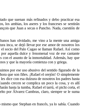
stado que suenan más refinados y debo practicar esa
, los ambias, los aseres y los franceses se sentirán
rançois que Juan a secas o Pancho. Nada, cuestión de
cubanos han olvidado, me vino a la mente una amiga
ra inca, se dejó llevar por ese amor de nosotros los
y el socio del Palo Cagao se llaman Rafael. Así como
 por aquella dulce y fenomenal voz de ese cantante
s con el asunto de la inmortalidad. Además, hay que
anos y que la mayoría comienza con y griega.
imos por ese uso abusivo del sentido figurado de la
ahora que son fiñes. ¡Rafael el orejón! O simplemente
 se les dice con esa dulzura de nosotros los padres hasta
uando crecen se complica un poco la cosa, y es allí
n hasta la tumba, Rafael el tarrú, el pichi corta, el
suelto por Álvarez Cambras, claro, siempre se le suma
o mismo que Stephan en francés, ya lo sabía. Cuando