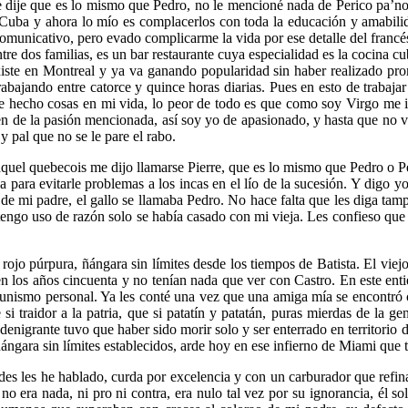
le dije que es lo mismo que Pedro, no le mencioné nada de Perico pa’no
Cuba y ahora lo mío es complacerlos con toda la educación y amabili
comunicativo, pero evado complicarme la vida por ese detalle del franc
tre dos familias, es un bar restaurante cuya especialidad es la cocina c
existe en Montreal y ya va ganando popularidad sin haber realizado p
ajando entre catorce y quince horas diarias. Pues en esto de trabajar
hecho cosas en mi vida, lo peor de todo es que como soy Virgo me in
de la pasión mencionada, así soy yo de apasionado, y hasta que no ve
y pal que no se le pare el rabo.
uel quebecois me dijo llamarse Pierre, que es lo mismo que Pedro o P
a para evitarle problemas a los incas en el lío de la sucesión. Y digo y
a de mi padre, el gallo se llamaba Pedro. No hace falta que les diga tam
tengo uso de razón solo se había casado con mi vieja. Les confieso que
ojo púrpura, ñángara sin límites desde los tiempos de Batista. El viejo 
n los años cincuenta y no tenían nada que ver con Castro. En este entie
munismo personal. Ya les conté una vez que una amiga mía se encontró c
 si traidor a la patria, que si patatín y patatán, puras mierdas de la g
denigrante tuvo que haber sido morir solo y ser enterrado en territori
ángara sin límites establecidos, arde hoy en ese infierno de Miami que 
des les he hablado, curda por excelencia y con un carburador que refin
 no era nada, ni pro ni contra, era nulo tal vez por su ignorancia, él 